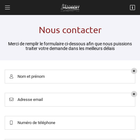


5 rue Nicéphore
77100 Meaux
01 60 09 80 20
Nous contacter
Merci de remplir le formulaire ci-dessous afin que nous puissions
traiter votre demande dans les meilleurs délais
Nom et prénom

Adresse email de réception

Adresse email

Recopier le code ci-contre

Numéro de téléphone

Rafraîchir le captcha
