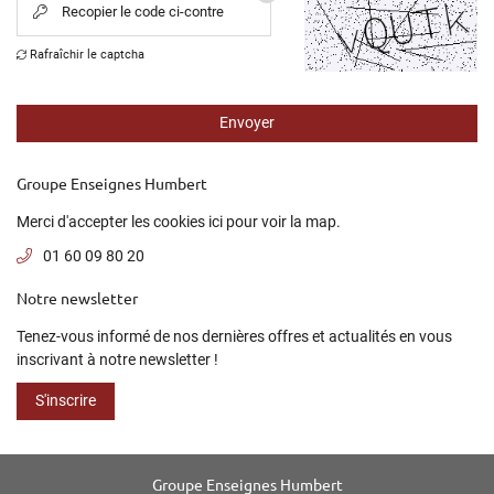
S COMPÉTENCES
Recopier le code ci-contre

01 60 09 80 20
Rafraîchir le captcha

RÉALISATIONS
NVIRONNEMENT
Envoyer
CONTACT
Groupe Enseignes Humbert
Merci d'accepter les cookies
ici
pour voir la map.
01 60 09 80 20
Notre newsletter
Tenez-vous informé de nos dernières offres et actualités en vous
inscrivant à notre
newsletter !
S'inscrire
Groupe Enseignes Humbert