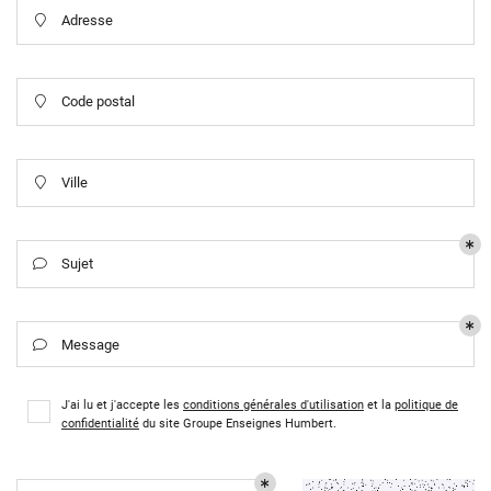
Adresse

Code postal

En cochant cette case, vous consentez à recevoir nos propositions commerciales à
l'adresse email indiqué ci-dessus. Vous pouvez vous désinscrire à tout moment en
utilisant
le formulaire de désinscription
.
Inscription
Ville

Sujet

Message

ACCUEIL
J'ai lu et j'accepte les
conditions générales d'utilisation
et la
politique de
confidentialité
du site
Groupe Enseignes Humbert
.
OTRE HISTOIRE
Une question 